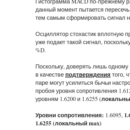
Гистограмма MACD по-прежнему ра
данный момент пытается пересечь
тем самым сформировать сигнал на
Осциллятор стохастик вплотную пр
уже подает такой сигнал, посколь
%D.
Поскольку, доверять лишь одному 
подтверждения
в качестве
того, 
паре могут усилиться бычьи настр
пробоя уровня сопротивления 1.612
локальны
уровням 1.6200 и 1.6255 (
Уровни сопротивления:
1.
1.6095,
1.6255 (локальный max)