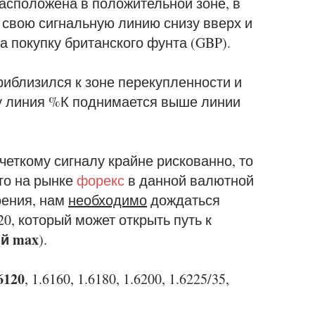
сположена в положительной зоне, в
 свою сигнальную линию снизу вверх и
 покупку британского фунта (GBP).
иблизился к зоне перекупленности и
ку линия %К поднимается выше линии
четкому сигналу крайне рискованно, то
что на рынке
форекс
в данной валютной
оения, нам
необходимо
дождаться
0, который может открыть путь к
й max
).
6120
, 1.6160, 1.6180, 1.6200, 1.6225/35,