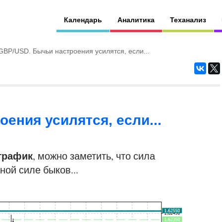
Календарь
Аналитика
Теханализ
GBP/USD. Бычьи настроения усилятся, если...
ения усилятся, если...
 график
, можно заметить, что сила
ой силе быков...