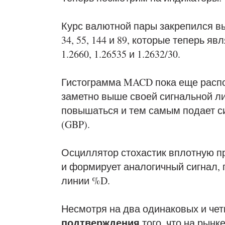
Курс валютной пары закрепился в
34, 55, 144 и 89, которые теперь 
1.2660, 1.26535 и 1.2632/30.
Гистограмма MACD пока еще распо
заметно выше своей сигнальной л
повышаться и тем самым подает си
(GBP).
Осциллятор стохастик вплотную п
и формирует аналогичный сигнал,
линии %D.
Несмотря на два одинаковых и четк
подтверждения
того, что на рынк