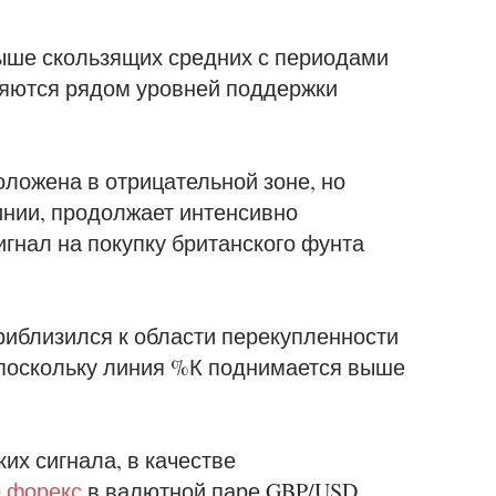
ыше скользящих средних с периодами
являются рядом уровней поддержки
ложена в отрицательной зоне, но
инии, продолжает интенсивно
гнал на покупку британского фунта
риблизился к области перекупленности
 поскольку линия %К поднимается выше
их сигнала, в качестве
е
форекс
в валютной паре GBP/USD