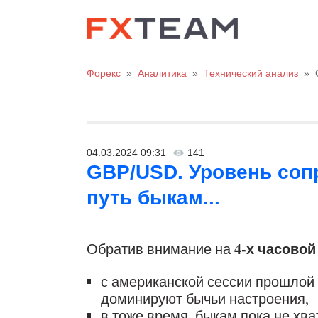
Форекс
»
Аналитика
»
Технический анализ
»
04.03.2024 09:31
141
GBP/USD. Уровень соп
путь быкам...
4-х часовой
Обратив внимание на
с американской сессии прошлой
доминируют бычьи настроения,
в тоже время, быкам пока не хва