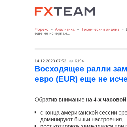
Форекс
»
Аналитика
»
Технический анализ
»
еще не исчерпан...
14.12.2023 07:52
6194
Восходящее ралли зам
евро (EUR) еще не исче
4-х часовой
Обратив внимание на
с конца американской сессии ср
доминируют бычьи настроения,
рост котировок замедлился при п