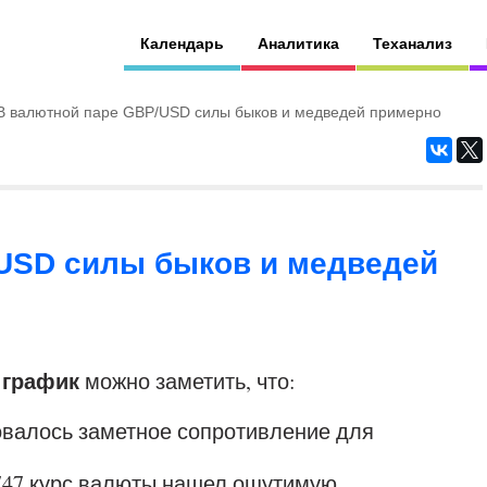
Календарь
Аналитика
Теханализ
В валютной паре GBP/USD силы быков и медведей примерно
USD силы быков и медведей
 график
можно заметить, что:
зовалось заметное сопротивление для
.1747 курс валюты нашел ощутимую