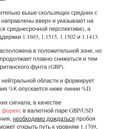
чительно выше скользящих средних с
ые направлены вверх и указывают на
в среднесрочной перспективе), а
ржки 1.1603, 1.1515, 1.1502 и 1.1413.
сположена в положительной зоне, но
 продолжает плавно снижаться и тем
ританского фунта (GBP).
в нейтральной области и формирует
ния %К опускается ниже линии %D.
их сигнала, в качестве
е
форекс
в валютной паре GBP/USD
ения,
необходимо дождаться
пробоя
может открыть путь к уровням 1.1709,