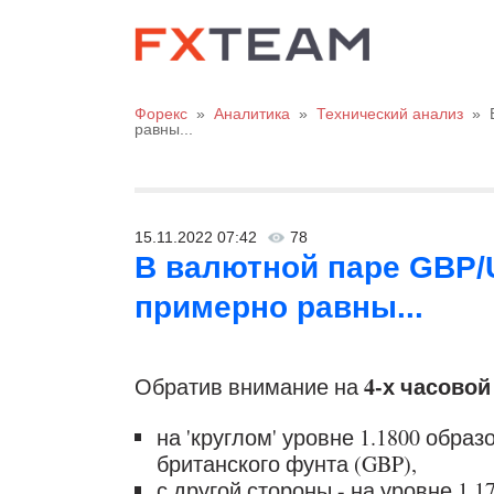
Форекс
»
Аналитика
»
Технический анализ
»
равны...
15.11.2022 07:42
78
В валютной паре GBP/
примерно равны...
4-х часовой
Обратив внимание на
на 'круглом' уровне 1.1800 обра
британского фунта (GBP),
с другой стороны - на уровне 1