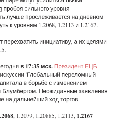
й паре могут усилиться бычьи
я
пробоя сильного уровня
сть лучше прослеживается на дневном
ь к уровням 1.2068, 1.2113 и 1.2167.
т перехватить инициативу, а их целями
15.
в 17:35 мск.
сегодня
Президент ЕЦБ
дискуссии 'Глобальный переломный
апитала в борьбе с изменением
м Блумбергом. Неожиданные заявления
ие на дальнейший ход торгов.
.2068
1.2167
, 1.2079, 1.20885, 1.2113,