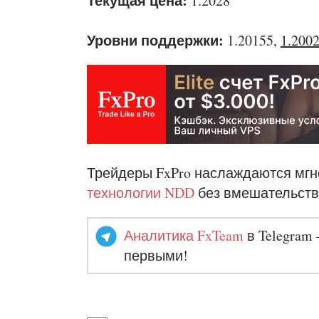
Текущая цена:
1.2028
Уровни поддержки:
1.20155,
1.200
Трейдеры FxPro наслаждаются мг
технологии NDD
без вмешательств
Аналитика FxTeam
в Telegram 
первыми!