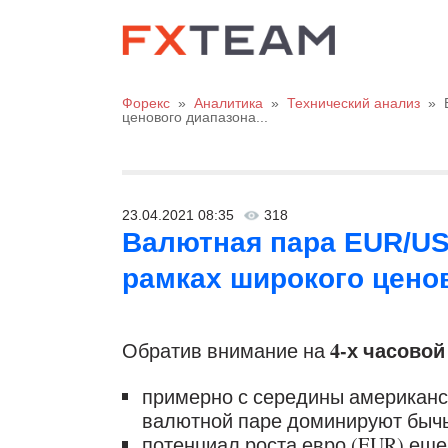
Форекс
»
Аналитика
»
Технический анализ
»
ценового диапазона...
23.04.2021 08:35
318
Валютная пара EUR/US
рамках широкого ценов
4-х часовой
Обратив внимание на
примерно с середины американск
валютной паре доминируют бычь
потенциал роста евро (EUR) еще 