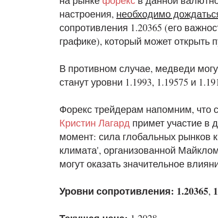
на рынке
форекс
в данной валютно
настроения,
необходимо дождатьс
сопротивления 1.20365 (его важно
графике), который может открыть пут
В противном случае, медведи могу
станут уровни 1.1993, 1.19575 и 1.19
Форекс трейдерам напомним, что 
Кристин Лагард
примет участие в 
момент: сила глобальных рынков к
климата', организованной Майкло
могут оказать значительное влиян
Уровни сопротивления: 1.20365
1
,