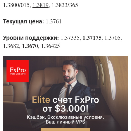
1.3800/015,
1.3819
, 1.3833/365
Текущая цена:
1.3761
Уровни поддержки:
1.37175
1.37335,
, 1.3705,
1.3670
1.3682,
, 1.36425