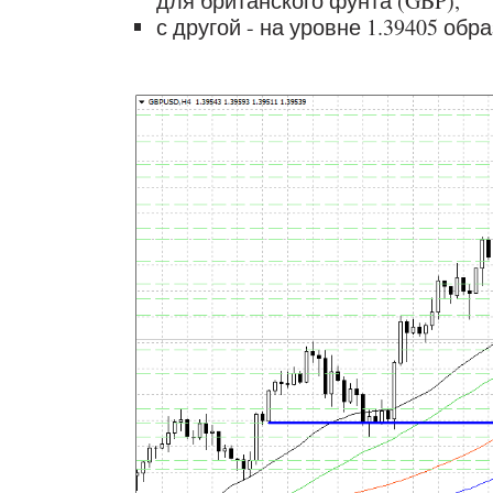
для британского фунта (GBP),
с другой - на уровне 1.39405 обр