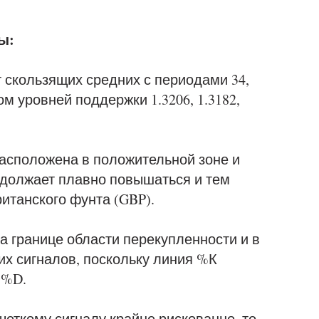
ы:
 скользящих средних с периодами 34,
ом уровней поддержки 1.3206, 1.3182,
асположена в положительной зоне и
одолжает плавно повышаться и тем
итанского фунта (GBP).
а границе области перекупленности и в
х сигналов, поскольку линия %К
 %D.
четкому сигналу крайне рискованно, то