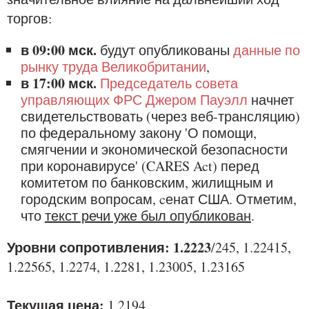
торгов:
в 09:00 мск.
будут опубликованы
данные по
рынку труда Великобритании
,
в 17:00 мск.
Председатель совета
управляющих ФРС Джером Пауэлл
начнет
свидетельствовать (через веб-трансляцию)
по федеральному закону 'О помощи,
смягчении и экономической безопасности
при коронавирусе' (CARES Act) перед
комитетом по банковским, жилищным и
городским вопросам, cенат США. Отметим,
что
текст речи уже был опубликован
.
Уровни сопротивления: 1.2223
/245, 1.22415,
1.22565, 1.2274, 1.2281, 1.23005, 1.23165
Текущая цена:
1.2194