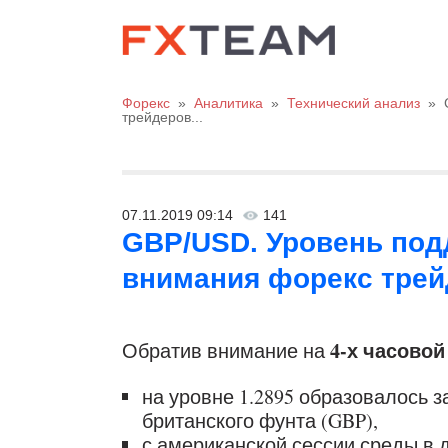
Форекс
»
Аналитика
»
Технический анализ
»
трейдеров...
07.11.2019 09:14
141
GBP/USD. Уровень подд
внимания форекс трейд
4-х часовой
Обратив внимание на
на уровне 1.2895 образовалось 
британского фунта (GBP),
с американской сессии среды в