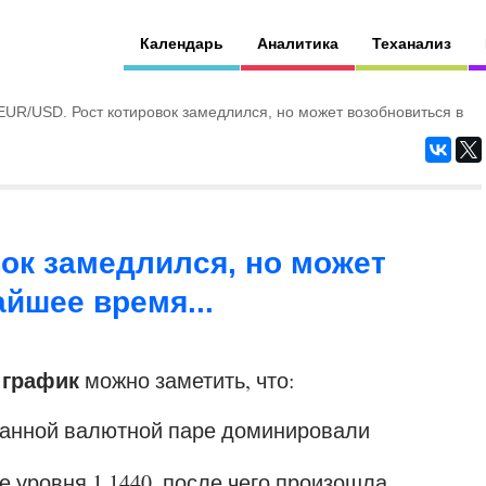
Календарь
Аналитика
Теханализ
EUR/USD. Рост котировок замедлился, но может возобновиться в
ок замедлился, но может
йшее время...
 график
можно заметить, что:
 данной валютной паре доминировали
е уровня 1.1440, после чего произошла