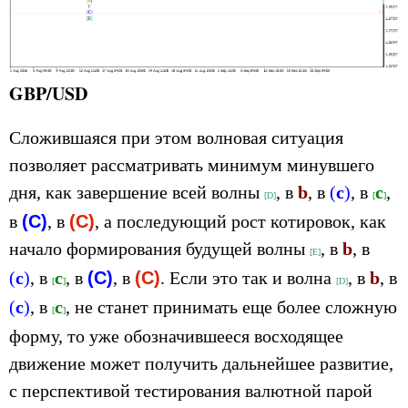
GBP/USD
Сложившаяся при этом волновая ситуация
позволяет рассматривать минимум минувшего
дня, как завершение всей
волны
, в
b
, в
(
с
)
, в
с
,
[
D
]
[
]
в
(С)
, в
(С)
, а последующий рост котировок, как
начало формирования будущей волны
, в
b
, в
[
Е
]
(
с
)
, в
с
, в
(С)
, в
(С)
. Если это так и волна
, в
b
, в
[
]
[
D
]
(
с
)
, в
с
, не станет принимать еще более сложную
[
]
форму, то уже обозначившееся восходящее
движение может получить дальнейшее развитие,
с перспективой тестирования валютной парой