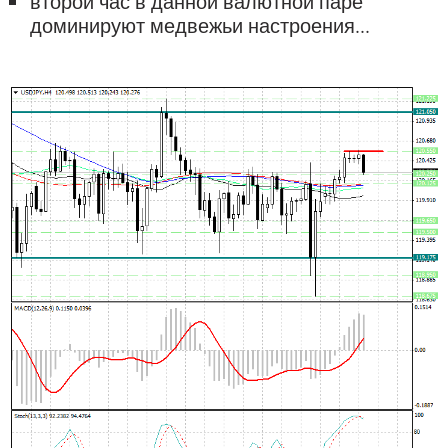
второй час в данной валютной паре
доминируют медвежьи настроения...