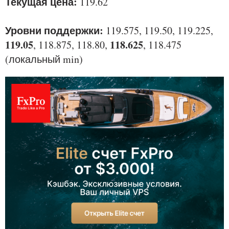
Текущая цена:
119.62
Уровни поддержки:
119.575, 119.50, 119.225,
119.05
118.625
, 118.875, 118.80,
, 118.475
(локальный min)