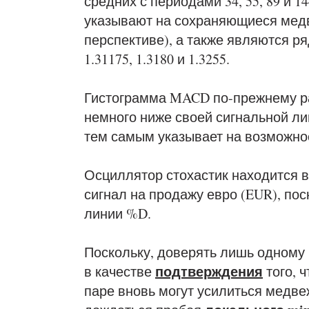
средних с периодами 34, 55, 89 и 1
указывают на сохраняющиеся медв
перспективе), а также являются р
1.31175, 1.3180 и 1.3255.
Гистограмма MACD по-прежнему ра
немного ниже своей сигнальной ли
тем самым указывает на возможно
Осциллятор стохастик находится 
сигнал на продажу евро (EUR), по
линии %D.
Поскольку, доверять лишь одному 
подтверждения
в качестве
того, 
паре вновь могут усилиться медве