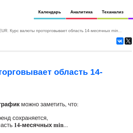
Календарь
Аналитика
Теханализ
EUR. Курс валюты проторговывает область 14-месячных min...
торговывает область 14-
 график
можно заметить, что:
енд сохраняется,
14-месячных min
ласть
...