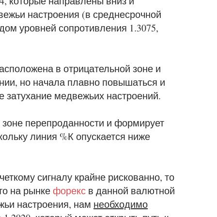
44, которые направлены вниз и
ежьи настроения (в среднесрочной
ядом уровней сопротивления 1.3075,
сположена в отрицательной зоне и
нии, но начала плавно повышаться и
е затухание медвежьих настроений.
в зоне перепроданности и формирует
скольку линия %К опускается ниже
четкому сигналу крайне рискованно, то
что на рынке
форекс
в данной валютной
жьи настроения, нам
необходимо