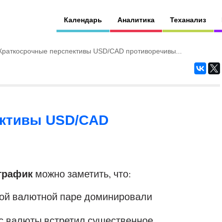
Календарь
Аналитика
Теханализ
Краткосрочные перспективы USD/CAD противоречивы...
ективы USD/CAD
 график
можно заметить, что:
нной валютной паре доминировали
урс валюты встретил существенное