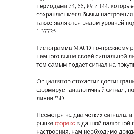
периодами 34, 55, 89 и 144, котор
сохраняющиеся бычьи настроения (
также являются рядом уровней подд
1.37725.
Гистограмма MACD по-прежнему р
немного выше своей сигнальной л
тем самым подает сигнал на покупк
Осциллятор стохастик достиг гран
формирует аналогичный сигнал, п
линии %D.
Несмотря на два четких сигнала, в
рынке
форекс
в данной валютной п
настроения, нам
необходимо
дожд