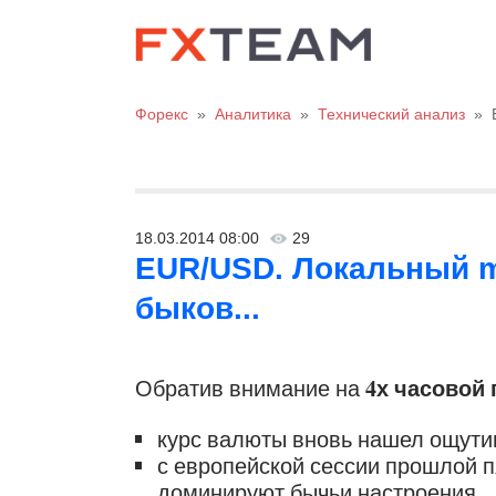
Форекс
»
Аналитика
»
Технический анализ
»
18.03.2014 08:00
29
EUR/USD. Локальный m
быков...
4х часовой
Обратив внимание на
курс валюты вновь нашел ощутим
с европейской сессии прошлой 
доминируют бычьи настроения...