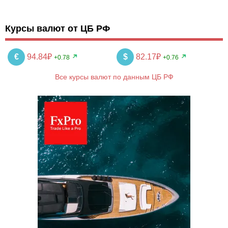
Курсы валют от ЦБ РФ
€
94.84₽
$
82.17₽
+0.78
+0.76
Все курсы валют по данным ЦБ РФ