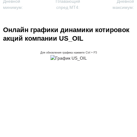
Дневной
Плавающий
Дневной
минимум:
спред MT4:
максимум:
Онлайн графики динамики котировок
акций компании US_OIL
Для обновления графика нажмите Ctrl + F5