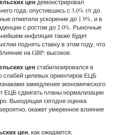
тельских цен
демонстрировал
го года, опустившись с 3.0% г/г до
нные отметили ускорение до 1.9%, и в
нденции с ростом до 2.0%. Рыночные
льнейшем инфляция также будет
нглии поднять ставку в этом году, что
Влияние на GBP: высокое.
тельских цен
стабилизировался в
то слабей целевых ориентиров ЕЦБ
признаками замедления экономического
ет ЕЦБ сдвигать планы нормализации
вро. Выходящая сегодня оценка
 вероятно, окажет умеренное влияние
ьских цен
, как ожидается,