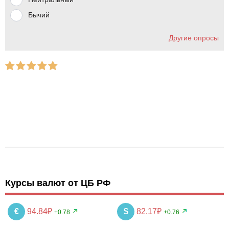
Бычий
Другие опросы
Курсы валют от ЦБ РФ
€
94.84₽
$
82.17₽
+0.78
+0.76