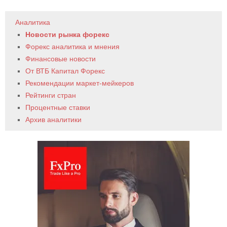
Аналитика
Новости рынка форекс
Форекс аналитика и мнения
Финансовые новости
От ВТБ Капитал Форекс
Рекомендации маркет-мейкеров
Рейтинги стран
Процентные ставки
Архив аналитики