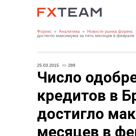
Форекс
»
Аналитика
»
Новости рынка форекс
достигло максимума за пять месяцев в феврале
25.03.2015
289
Число одобр
кредитов в Б
достигло мак
месяцев в фе