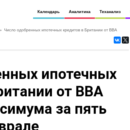
Календарь
Аналитика
Теханализ
»
Число одобренных ипотечных кредитов в Британии от BBA
енных ипотечных
ритании от BBA
симума за пять
врале