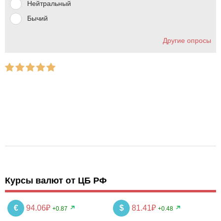
Нейтральный
Бычий
Другие опросы
Курсы валют от ЦБ РФ
€
94.06₽
$
81.41₽
+0.87
+0.48