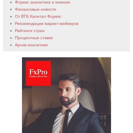
Форекс аналитика и мнения
Финансовые новости
От ВТБ Капитал Форекс
Рекомендации маркет-мейкеров
Рейтинги стран
Процентные ставки
Архив аналитики