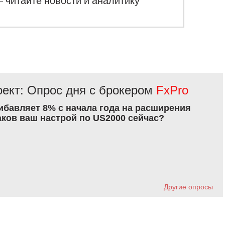
– читайте новости и аналитику
ект: Опрос дня с брокером
FxPro
рибавляет 8% с начала года на расширения
аков ваш настрой по US2000 сейчас?
Другие опросы