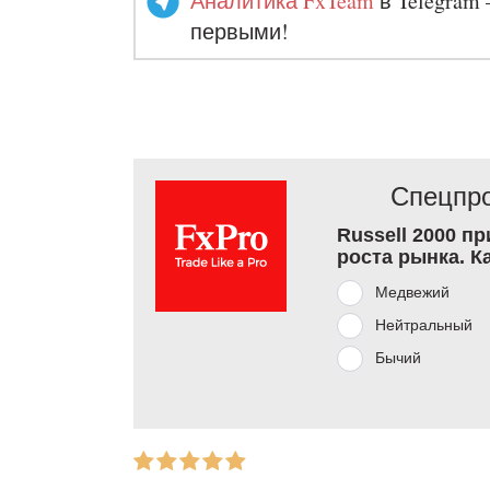
Аналитика FxTeam
в Telegram 
первыми!
Спецпро
Russell 2000 п
роста рынка. К
Медвежий
Нейтральный
Бычий