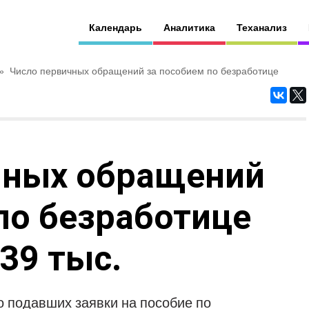
Календарь
Аналитика
Теханализ
»
Число первичных обращений за пособием по безработице
чных обращений
по безработице
39 тыс.
о подавших заявки на пособие по