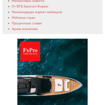
Финансовые новости
От ВТБ Капитал Форекс
Рекомендации маркет-мейкеров
Рейтинги стран
Процентные ставки
Архив аналитики