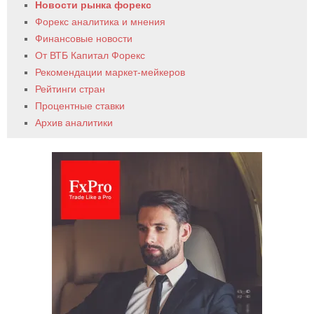
Новости рынка форекс
Форекс аналитика и мнения
Финансовые новости
От ВТБ Капитал Форекс
Рекомендации маркет-мейкеров
Рейтинги стран
Процентные ставки
Архив аналитики