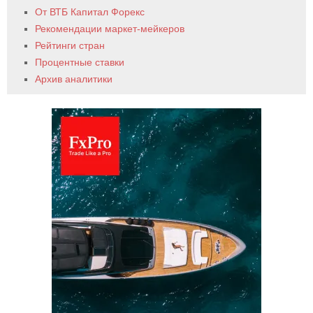
От ВТБ Капитал Форекс
Рекомендации маркет-мейкеров
Рейтинги стран
Процентные ставки
Архив аналитики