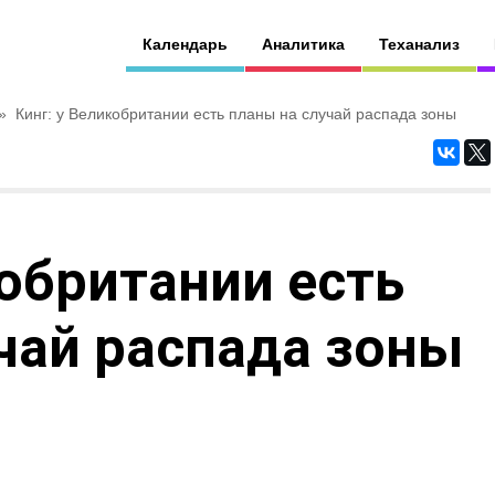
Календарь
Аналитика
Теханализ
»
Кинг: у Великобритании есть планы на случай распада зоны
кобритании есть
чай распада зоны