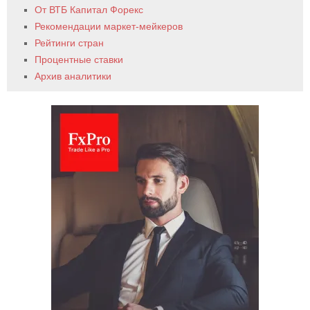
От ВТБ Капитал Форекс
Рекомендации маркет-мейкеров
Рейтинги стран
Процентные ставки
Архив аналитики