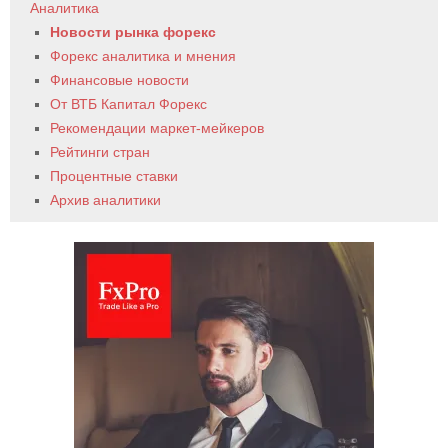
Аналитика
Новости рынка форекс
Форекс аналитика и мнения
Финансовые новости
От ВТБ Капитал Форекс
Рекомендации маркет-мейкеров
Рейтинги стран
Процентные ставки
Архив аналитики