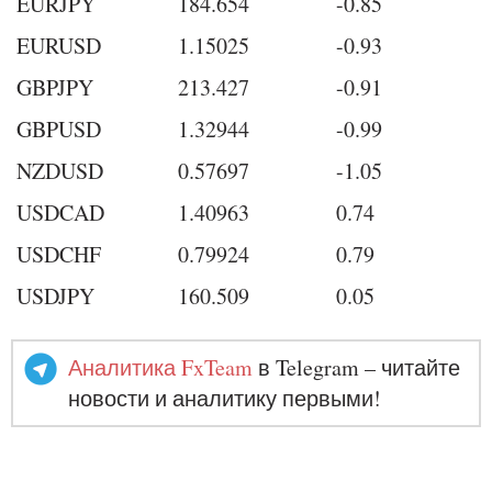
EURJPY
184.654
-0.85
EURUSD
1.15025
-0.93
GBPJPY
213.427
-0.91
GBPUSD
1.32944
-0.99
NZDUSD
0.57697
-1.05
USDCAD
1.40963
0.74
USDCHF
0.79924
0.79
USDJPY
160.509
0.05
Аналитика FxTeam
в Telegram – читайте
новости и аналитику первыми!