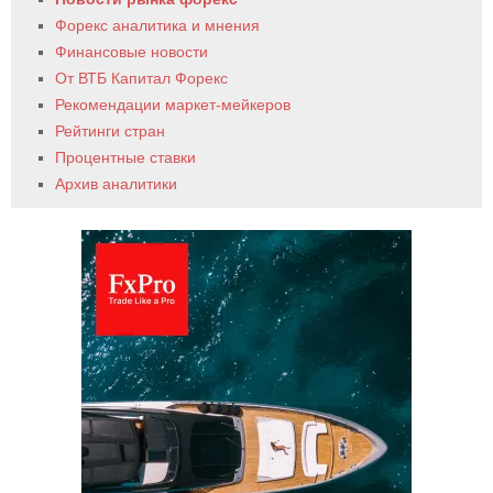
Форекс аналитика и мнения
Финансовые новости
От ВТБ Капитал Форекс
Рекомендации маркет-мейкеров
Рейтинги стран
Процентные ставки
Архив аналитики