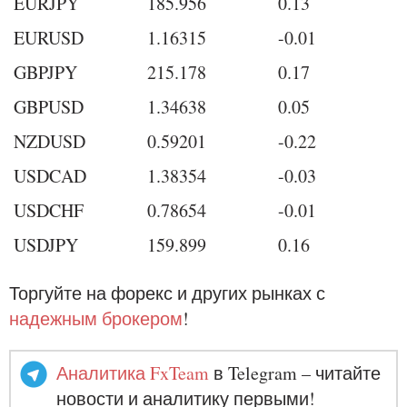
EURJPY
185.956
0.13
EURUSD
1.16315
-0.01
GBPJPY
215.178
0.17
GBPUSD
1.34638
0.05
NZDUSD
0.59201
-0.22
USDCAD
1.38354
-0.03
USDCHF
0.78654
-0.01
USDJPY
159.899
0.16
Торгуйте на форекс и других рынках с
надежным брокером
!
Аналитика FxTeam
в Telegram – читайте
новости и аналитику первыми!