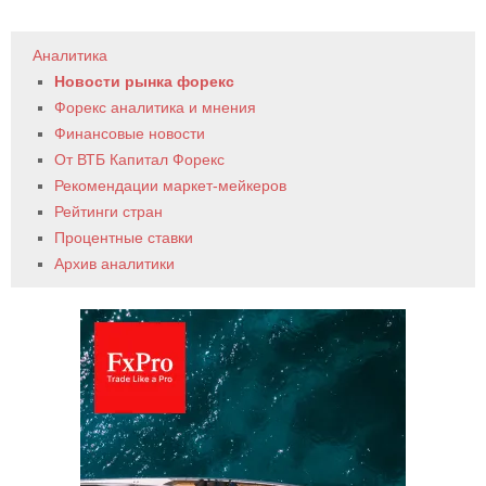
Аналитика
Новости рынка форекс
Форекс аналитика и мнения
Финансовые новости
От ВТБ Капитал Форекс
Рекомендации маркет-мейкеров
Рейтинги стран
Процентные ставки
Архив аналитики