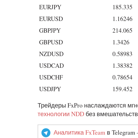
EURJPY
185.335
EURUSD
1.16246
GBPJPY
214.065
GBPUSD
1.3426
NZDUSD
0.58983
USDCAD
1.38382
USDCHF
0.78654
USDJPY
159.452
Трейдеры FxPro наслаждаются мг
технологии NDD
без вмешательств
Аналитика FxTeam
в Telegram 