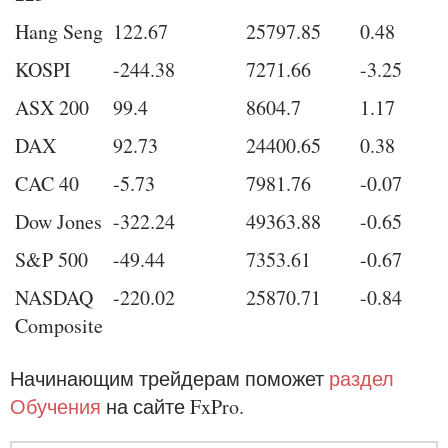
Hang Seng
122.67
25797.85
0.48
KOSPI
-244.38
7271.66
-3.25
ASX 200
99.4
8604.7
1.17
DAX
92.73
24400.65
0.38
CAC 40
-5.73
7981.76
-0.07
Dow Jones
-322.24
49363.88
-0.65
S&P 500
-49.44
7353.61
-0.67
NASDAQ
-220.02
25870.71
-0.84
Composite
Начинающим трейдерам поможет
раздел
Обучения
на сайте FxPro.