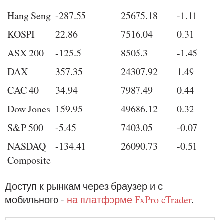
Hang Seng
-287.55
25675.18
-1.11
KOSPI
22.86
7516.04
0.31
ASX 200
-125.5
8505.3
-1.45
DAX
357.35
24307.92
1.49
CAC 40
34.94
7987.49
0.44
Dow Jones
159.95
49686.12
0.32
S&P 500
-5.45
7403.05
-0.07
NASDAQ
-134.41
26090.73
-0.51
Composite
Доступ к рынкам через браузер и с
мобильного -
на платформе FxPro cTrader
.