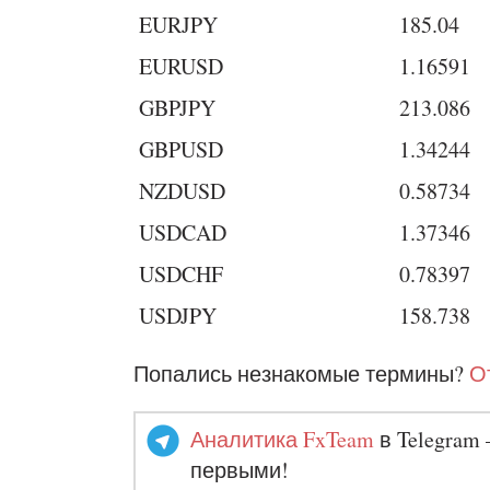
EURJPY
185.04
EURUSD
1.16591
GBPJPY
213.086
GBPUSD
1.34244
NZDUSD
0.58734
USDCAD
1.37346
USDCHF
0.78397
USDJPY
158.738
Попались незнакомые термины?
О
Аналитика FxTeam
в Telegram 
первыми!