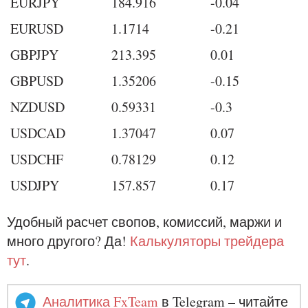
EURJPY
184.916
-0.04
EURUSD
1.1714
-0.21
GBPJPY
213.395
0.01
GBPUSD
1.35206
-0.15
NZDUSD
0.59331
-0.3
USDCAD
1.37047
0.07
USDCHF
0.78129
0.12
USDJPY
157.857
0.17
Удобный расчет свопов, комиссий, маржи и
много другого? Да!
Калькуляторы трейдера
тут
.
Аналитика FxTeam
в Telegram – читайте