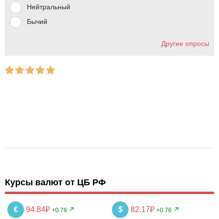
Нейтральный
Бычий
Другие опросы
Курсы валют от ЦБ РФ
€
94.84₽
$
82.17₽
+0.78
+0.76