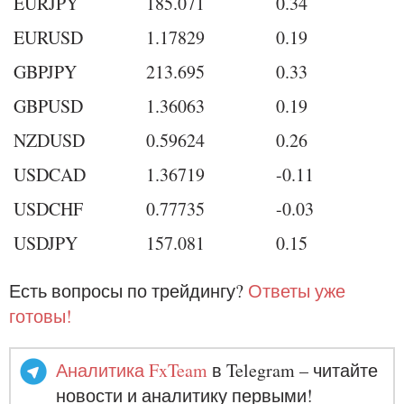
EURJPY
185.071
0.34
EURUSD
1.17829
0.19
GBPJPY
213.695
0.33
GBPUSD
1.36063
0.19
NZDUSD
0.59624
0.26
USDCAD
1.36719
-0.11
USDCHF
0.77735
-0.03
USDJPY
157.081
0.15
Есть вопросы по трейдингу?
Ответы уже
готовы!
Аналитика FxTeam
в Telegram – читайте
новости и аналитику первыми!