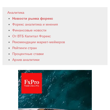
Аналитика
Новости рынка форекс
Форекс аналитика и мнения
Финансовые новости
От ВТБ Капитал Форекс
Рекомендации маркет-мейкеров
Рейтинги стран
Процентные ставки
Архив аналитики