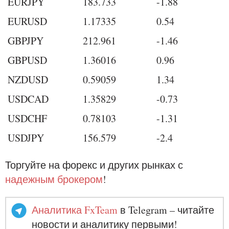
EURJPY
183.733
-1.88
EURUSD
1.17335
0.54
GBPJPY
212.961
-1.46
GBPUSD
1.36016
0.96
NZDUSD
0.59059
1.34
USDCAD
1.35829
-0.73
USDCHF
0.78103
-1.31
USDJPY
156.579
-2.4
Торгуйте на форекс и других рынках с
надежным брокером
!
Аналитика FxTeam
в Telegram – читайте
новости и аналитику первыми!