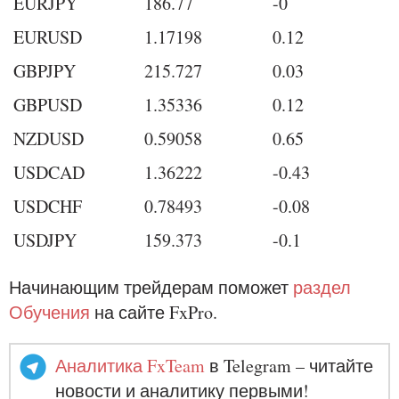
EURJPY
186.77
-0
EURUSD
1.17198
0.12
GBPJPY
215.727
0.03
GBPUSD
1.35336
0.12
NZDUSD
0.59058
0.65
USDCAD
1.36222
-0.43
USDCHF
0.78493
-0.08
USDJPY
159.373
-0.1
Начинающим трейдерам поможет
раздел
Обучения
на сайте FxPro.
Аналитика FxTeam
в Telegram – читайте
новости и аналитику первыми!