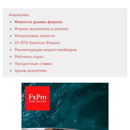
Аналитика
Новости рынка форекс
Форекс аналитика и мнения
Финансовые новости
От ВТБ Капитал Форекс
Рекомендации маркет-мейкеров
Рейтинги стран
Процентные ставки
Архив аналитики