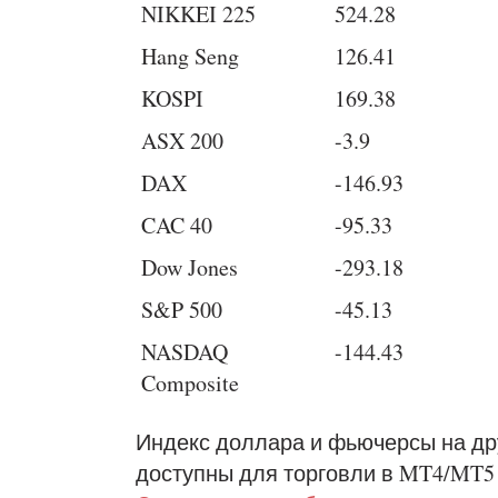
NIKKEI 225
524.28
Hang Seng
126.41
KOSPI
169.38
ASX 200
-3.9
DAX
-146.93
CAC 40
-95.33
Dow Jones
-293.18
S&P 500
-45.13
NASDAQ
-144.43
Composite
Индекс доллара и фьючерсы на др
доступны для торговли в MT4/MT5