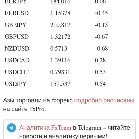
EURJPY
184.016
0.06
EURUSD
1.15378
-0.45
GBPJPY
210.817
-0.15
GBPUSD
1.32172
-0.67
NZDUSD
0.5713
-0.68
USDCAD
1.39116
0.28
USDCHF
0.79831
0.53
USDJPY
159.537
0.54
Азы торговли на форекс
подробно расписаны
на сайте FxPro.
Аналитика FxTeam
в Telegram – читайте
новости и аналитику первыми!