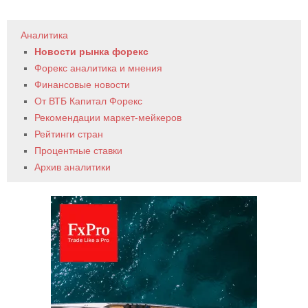
Аналитика
Новости рынка форекс
Форекс аналитика и мнения
Финансовые новости
От ВТБ Капитал Форекс
Рекомендации маркет-мейкеров
Рейтинги стран
Процентные ставки
Архив аналитики