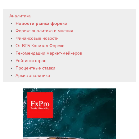
Аналитика
Новости рынка форекс
Форекс аналитика и мнения
Финансовые новости
От ВТБ Капитал Форекс
Рекомендации маркет-мейкеров
Рейтинги стран
Процентные ставки
Архив аналитики