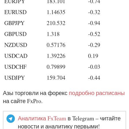
EURJPY
183.101
-0.74
EURUSD
1.14635
-0.32
GBPJPY
210.532
-0.94
GBPUSD
1.318
-0.52
NZDUSD
0.57176
-0.29
USDCAD
1.39226
0.19
USDCHF
0.79899
-0.03
USDJPY
159.704
-0.44
Азы торговли на форекс
подробно расписаны
на сайте FxPro.
Аналитика FxTeam
в Telegram – читайте
новости и аналитику первыми!