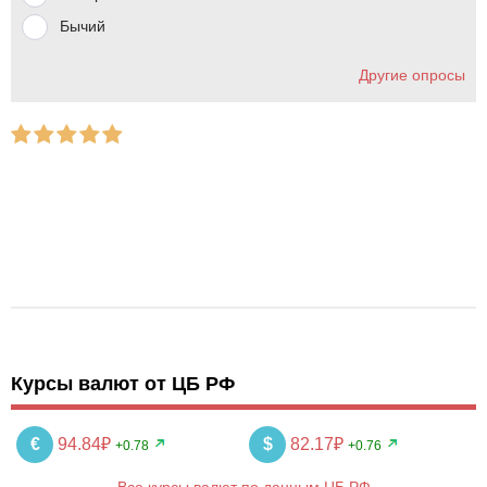
Бычий
Другие опросы
Курсы валют от ЦБ РФ
€
94.84₽
$
82.17₽
+0.78
+0.76