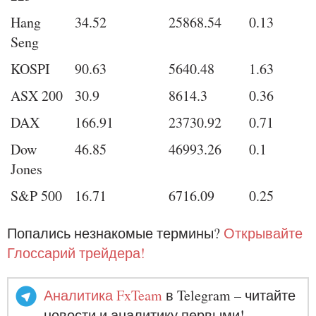
Hang
34.52
25868.54
0.13
Seng
KOSPI
90.63
5640.48
1.63
ASX 200
30.9
8614.3
0.36
DAX
166.91
23730.92
0.71
Dow
46.85
46993.26
0.1
Jones
S&P 500
16.71
6716.09
0.25
Попались незнакомые термины?
Открывайте
Глоссарий трейдера!
Аналитика FxTeam
в Telegram – читайте
новости и аналитику первыми!