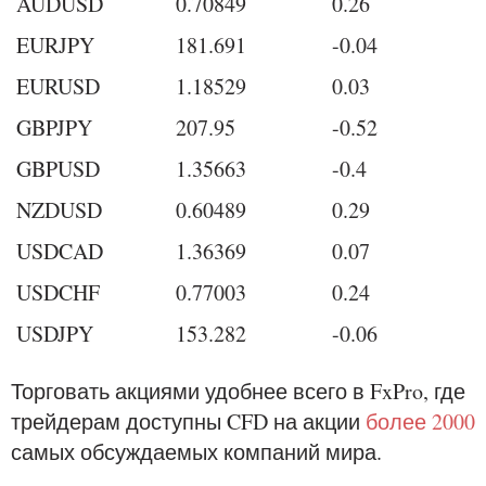
AUDUSD
0.70849
0.26
EURJPY
181.691
-0.04
EURUSD
1.18529
0.03
GBPJPY
207.95
-0.52
GBPUSD
1.35663
-0.4
NZDUSD
0.60489
0.29
USDCAD
1.36369
0.07
USDCHF
0.77003
0.24
USDJPY
153.282
-0.06
Торговать акциями удобнее всего в FxPro, где
трейдерам доступны CFD на акции
более 2000
самых обсуждаемых компаний мира.