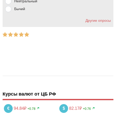
Нейтральный
Бычий
Другие опросы
Курсы валют от ЦБ РФ
€
94.84₽
$
82.17₽
+0.78
+0.76