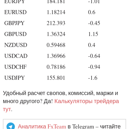
EURJPY
184.181
-1.01
EURUSD
1.18214
0.6
GBPJPY
212.393
-0.45
GBPUSD
1.36324
1.15
NZDUSD
0.59468
0.4
USDCAD
1.36966
-0.64
USDCHF
0.78186
-0.94
USDJPY
155.801
-1.6
Удобный расчет свопов, комиссий, маржи и
много другого? Да!
Калькуляторы трейдера
тут
.
Аналитика FxTeam
в Telegram – читайте