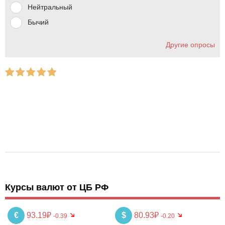
Нейтральный
Бычий
Другие опросы
Курсы валют от ЦБ РФ
€
93.19₽
$
80.93₽
-0.39
-0.20