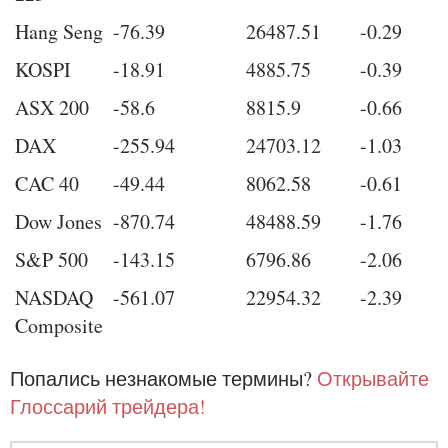
Hang Seng
-76.39
26487.51
-0.29
KOSPI
-18.91
4885.75
-0.39
ASX 200
-58.6
8815.9
-0.66
DAX
-255.94
24703.12
-1.03
CAC 40
-49.44
8062.58
-0.61
Dow Jones
-870.74
48488.59
-1.76
S&P 500
-143.15
6796.86
-2.06
NASDAQ
-561.07
22954.32
-2.39
Composite
Попались незнакомые термины?
Открывайте
Глоссарий трейдера!